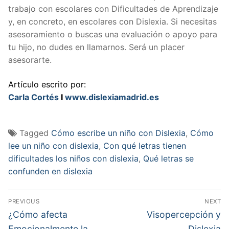
trabajo con escolares con Dificultades de Aprendizaje
y, en concreto, en escolares con Dislexia. Si necesitas
asesoramiento o buscas una evaluación o apoyo para
tu hijo, no dudes en llamarnos. Será un placer
asesorarte.
Artículo escrito por:
Carla Cortés
I
www.dislexiamadrid.es
Tagged
Cómo escribe un niño con Dislexia
,
Cómo
lee un niño con dislexia
,
Con qué letras tienen
dificultades los niños con dislexia
,
Qué letras se
confunden en dislexia
Navegación
PREVIOUS
NEXT
de
Previous
Next
¿Cómo afecta
Visopercepción y
post:
post:
Emocionalmente la
Dislexia