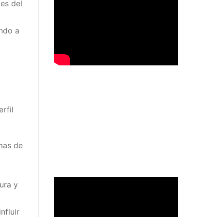
des del
ando a
rfil
mas de
ura y
nfluir