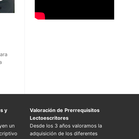
para
a
s y
Valoración de
Prerrequisitos
Lectoescritores
yen un
Desde los 3 años valoramos la
riptivo
adquisición de los diferentes