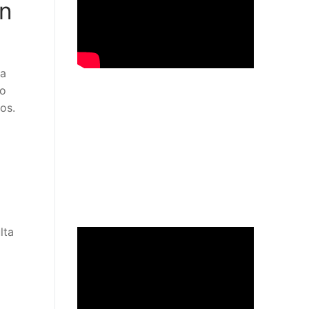
en
la
do
os.
lta