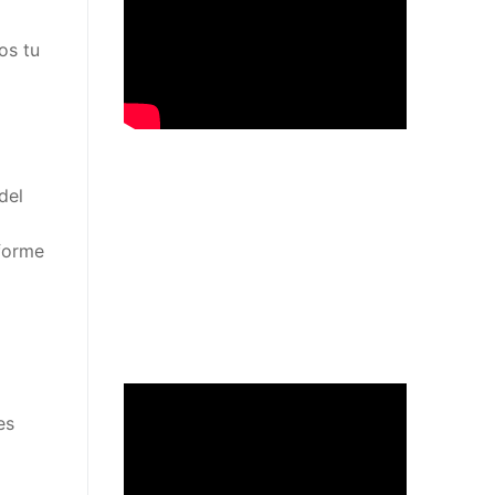
os tu
del
nforme
es