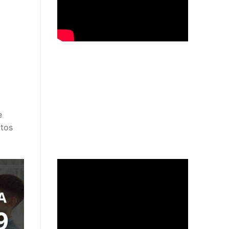
e
ctos