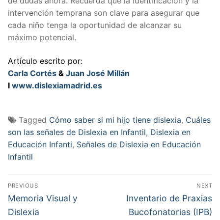
de dudas ahora. Recuerda que la identificación y la
intervención temprana son clave para asegurar que
cada niño tenga la oportunidad de alcanzar su
máximo potencial.
Artículo escrito por:
Carla Cortés
&
Juan José Millán
I
www.dislexiamadrid.es
Tagged
Cómo saber si mi hijo tiene dislexia
,
Cuáles
son las señales de Dislexia en Infantil
,
Dislexia en
Educación Infanti
,
Señales de Dislexia en Educación
Infantil
Navegación
PREVIOUS
NEXT
de
Previous
Next
Memoria Visual y
Inventario de Praxias
post:
post:
entradas
Dislexia
Bucofonatorias (IPB)