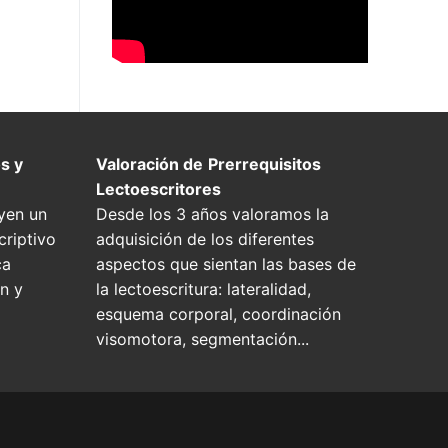
s y
Valoración de
Prerrequisitos
Lectoescritores
yen un
Desde los 3 años valoramos la
riptivo
adquisición de los diferentes
ca
aspectos que sientan las bases de
n y
la lectoescritura: lateralidad,
esquema corporal, coordinación
visomotora, segmentación...