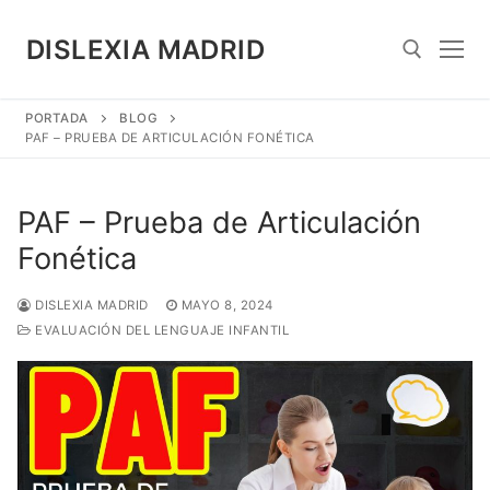
Saltar
al
DISLEXIA MADRID
contenido
PORTADA
BLOG
Search for:
PAF – PRUEBA DE ARTICULACIÓN FONÉTICA
PAF – Prueba de Articulación
Fonética
DISLEXIA MADRID
MAYO 8, 2024
EVALUACIÓN DEL LENGUAJE INFANTIL