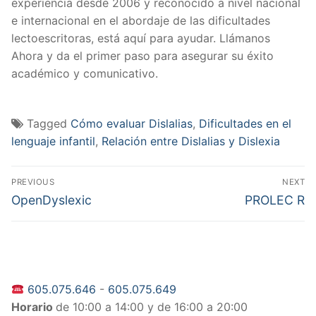
experiencia desde 2006 y reconocido a nivel nacional
e internacional en el abordaje de las dificultades
lectoescritoras, está aquí para ayudar. Llámanos
Ahora y da el primer paso para asegurar su éxito
académico y comunicativo.
Tagged
Cómo evaluar Dislalias
,
Dificultades en el
lenguaje infantil
,
Relación entre Dislalias y Dislexia
Navegación
PREVIOUS
NEXT
de
Previous
Next
OpenDyslexic
PROLEC R
post:
post:
entradas
605.075.646
-
605.075.649
Horario
de 10:00 a 14:00 y de 16:00 a 20:00