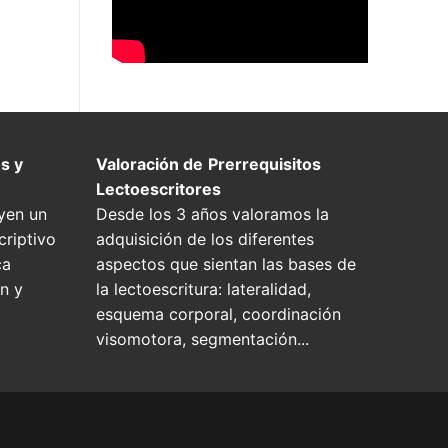
s y
Valoración de
Prerrequisitos
Lectoescritores
yen un
Desde los 3 años valoramos la
riptivo
adquisición de los diferentes
ca
aspectos que sientan las bases de
n y
la lectoescritura: lateralidad,
esquema corporal, coordinación
visomotora, segmentación...