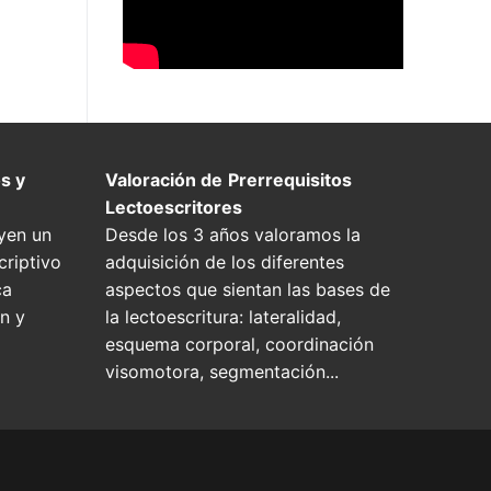
s y
Valoración de
Prerrequisitos
Lectoescritores
yen un
Desde los 3 años valoramos la
riptivo
adquisición de los diferentes
ca
aspectos que sientan las bases de
n y
la lectoescritura: lateralidad,
esquema corporal, coordinación
visomotora, segmentación...