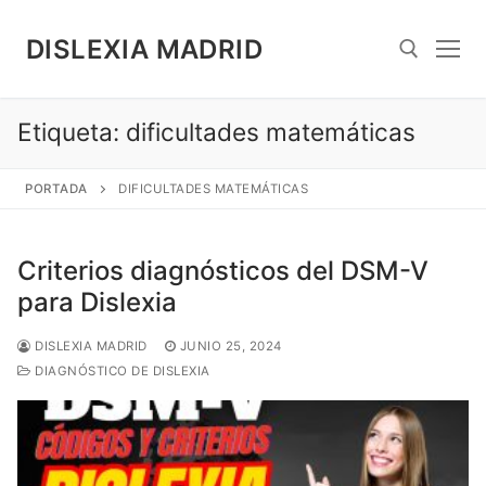
Saltar
al
DISLEXIA MADRID
contenido
Etiqueta:
dificultades matemáticas
Search for:
PORTADA
DIFICULTADES MATEMÁTICAS
Criterios diagnósticos del DSM-V
para Dislexia
DISLEXIA MADRID
JUNIO 25, 2024
DIAGNÓSTICO DE DISLEXIA